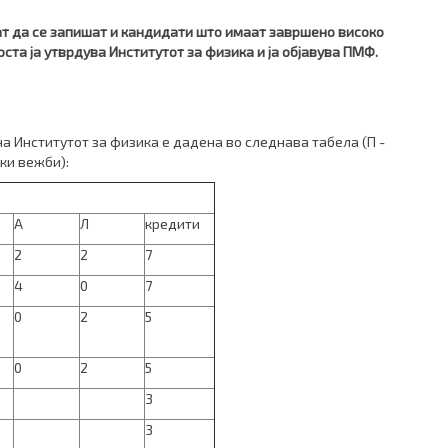
ат да се запишат и кандидати што имаат завршено високо
та ја утврдува Институтот за физика и ја објавува ПМФ.
а Институтот за физика е дадена во следнава табела (П -
ки вежби):
А
Л
кредити
2
2
7
4
0
7
0
2
5
0
2
5
3
3