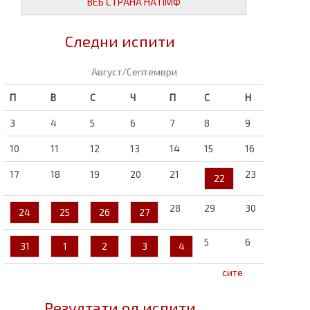
ВЕБ СТРАНА НА ПМФ
Следни испити
Август/Септември
П
В
С
Ч
П
С
Н
3
4
5
6
7
8
9
10
11
12
13
14
15
16
17
18
19
20
21
23
22
28
29
30
24
25
26
27
5
6
31
1
2
3
4
сите
Резултати од испити