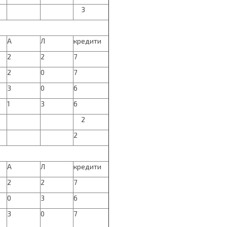
3
А
Л
кредити
2
2
7
2
0
7
3
0
6
1
3
6
2
2
А
Л
кредити
2
2
7
0
3
6
3
0
7