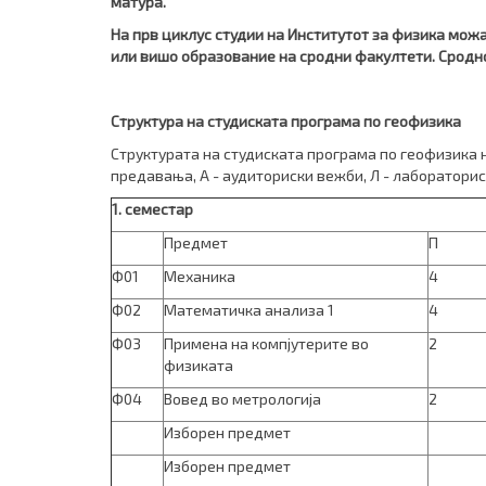
матура.
На прв циклус студии на Институтот за физика мож
или вишо образование на сродни факултети. Сроднос
Структура на студиската програма по геофизика
Структурата на студиската програма по геофизика н
предавања, А - аудиториски вежби, Л - лабораторис
1
. семестар
Предмет
П
Ф01
Механика
4
Ф02
Математичка анализа 1
4
Ф03
Примена на компјутерите во
2
физиката
Ф04
Вовед во метрологија
2
Изборен предмет
Изборен предмет