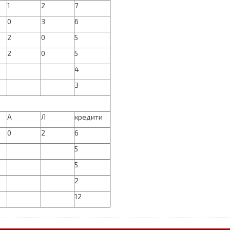
1
2
7
0
3
6
2
0
5
2
0
5
4
3
А
Л
кредити
0
2
6
5
5
2
12