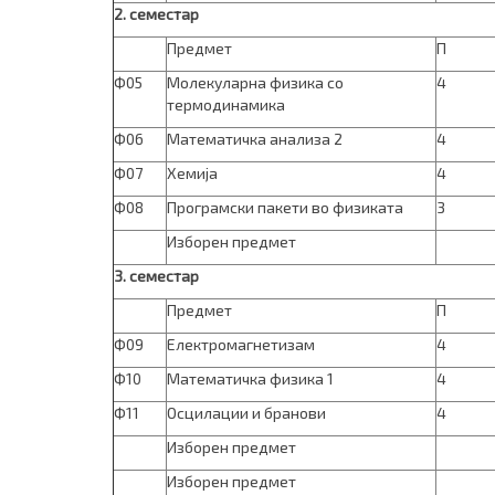
2. семестар
Предмет
П
Ф05
Молекуларна физика со
4
термодинамика
Ф06
Математичка анализа 2
4
Ф07
Хемија
4
Ф08
Програмски пакети во физиката
3
Изборен предмет
3. семестар
Предмет
П
Ф09
Електромагнетизам
4
Ф10
Математичка физика 1
4
Ф11
Осцилации и бранови
4
Изборен предмет
Изборен предмет