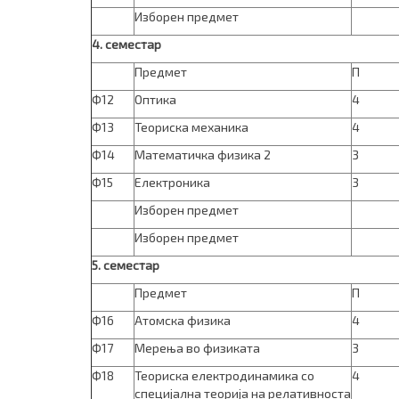
Изборен предмет
4. семестар
Предмет
П
Ф12
Оптика
4
Ф13
Теориска механика
4
Ф14
Математичка физика 2
3
Ф15
Електроника
3
Изборен предмет
Изборен предмет
5. семестар
Предмет
П
Ф16
Атомска физика
4
Ф17
Мерења во физиката
3
Ф18
Теориска електродинами­ка со
4
специ­јал­на теорија на релативноста