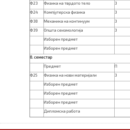
Ф23
Физика на тврдото тело
3
Ф24
Компјутерска физика
3
Ф38
Механика на континуум
3
Ф39
Општа сеизмологија
3
Изборен предмет
Изборен предмет
8
. семестар
Предмет
П
Ф25
Физика на нови материјали
3
Изборен предмет
Изборен предмет
Изборен предмет
Дипломска работа