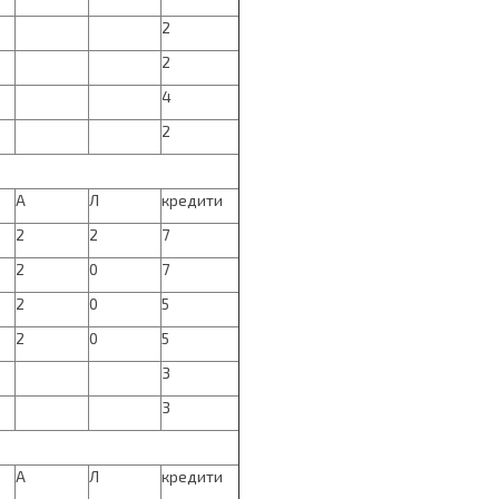
2
2
4
2
А
Л
кредити
2
2
7
2
0
7
2
0
5
2
0
5
3
3
А
Л
кредити