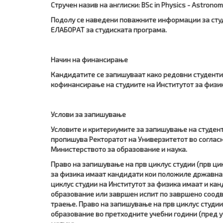
Стручен назив на англиски: BSc in Physics - Astrono
Подолу се наведени поважните информации за студ
ЕЛАБОРАТ за студиската програма.
Начин на финансирање
Кандидатите се запишуваат како редовни студенти
кофинансирање на студиите на Институтот за физик
Услови за запишување
Условите и критериумите за запишување на студенти
пропишува Ректоратот на Универзитетот во согласн
Министерството за образование и наука.
Право на запишување на прв циклус студии (прв цик
за физика имаат кандидати кои положиле државна 
циклус студии на Институтот за физика имаат и ка
образование или завршен испит по завршено соодв
траење. Право на запишување на прв циклус студи
образование во претходните учебни години (пред 