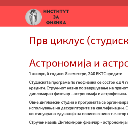
Прв циклус (студис
Астрономија и астр
1 циклус, 4 години, 8 семестри, 240
ЕКТС
кредити
Студиската програма по геофизика се состои од 4 г
кредити.
Стручниот назив по завршување на првиот
дипломиран
физичар - астрономија и астрофизика
.
Овие дипломски студии и програмата се организир
исполнување на дескрипторите за квалификации.
С
континуирана едукација на повисоко ниво т.е. втор цик
Стручен назив: Дипломиран физичар - астрономија