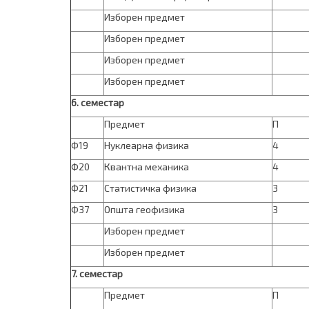
Изборен предмет
Изборен предмет
Изборен предмет
Изборен предмет
6
. семестар
Предмет
П
Ф19
Нуклеарна физика
4
Ф20
Квантна механика
4
Ф21
Статистичка физика
3
Ф37
Општа геофизика
3
Изборен предмет
Изборен предмет
7
. семестар
Предмет
П