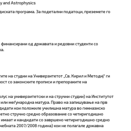
my and Astrophysics
иската програма. За подетални податоци, преземете го
 финансирани од државата и редовни студенти со
а.
те на студии на Универзитетот „Св. Кирил и Методиј“ ги
ост со законските прописи и препораките на
лус на универзитетски и на стручни студии) на Институтот
или меѓународна матура. Право на запишување на прв
ндидати кои положиле училишна матура во гимназиско
етно стручно средно образование со четиригодишно
и имаат и кандидати со завршено четиригодишно средно
учебната 2007/2008 година) кои не полагале државна