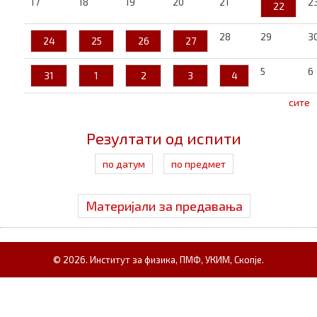
17
18
19
20
21
2
22
28
29
3
24
25
26
27
5
6
31
1
2
3
4
сите
Резултати од испити
по датум
по предмет
Материјали за предавања
© 2026. Институт за физика, ПМФ, УКИМ, Скопје.