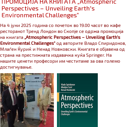
ПРОМОЦИЈА НА КНИГАТА „Atmospheric
Perspectives – Unveiling Earth's
Environmental Challenges“
На 4 јуни 2025 година со почеток во 19.00 часот во кафе
ресторанот Тренд Лондон во Скопје се одржа промоција
на книгата
„Atmospheric Perspectives – Unveiling Earth's
Environmental Challenges“
од авторите Владо Спиридонов,
Млаѓен Ќуриќ и Ненад Новковски. Книгата е објавена од
страна на престижната издавачка куќа Springer. На
нашите ценети професори им честитаме за ова големо
достигнување.