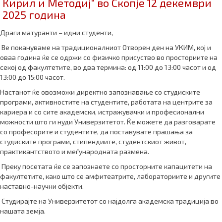
Кирил и Методиј“ во Скопје 12 декември
2025 година
Драги матуранти – идни студенти,
Ве покануваме на традиционалниот Отворен ден на УКИМ, кој и
оваа година ќе се одржи со физичко присуство во просториите на
секој од факултетите, во два термина: од 11:00 до 13:00 часот и од
13:00 до 15:00 часот.
Настанот ќе овозможи директно запознавање со студиските
програми, активностите на студентите, работата на центрите за
кариера и со сите академски, истражувачки и професионални
можности што ги нуди Универзитетот. Ќе можете да разговарате
со професорите и студентите, да поставувате прашања за
студиските програми, стипендиите, студентскиот живот,
практикантството и меѓународната размена.
Преку посетата ќе се запознаете со просторните капацитети на
факултетите, како што се амфитеатрите, лабораториите и другите
наставно-научни објекти.
Студирајте на Универзитетот со најдолга академска традиција во
нашата земја.