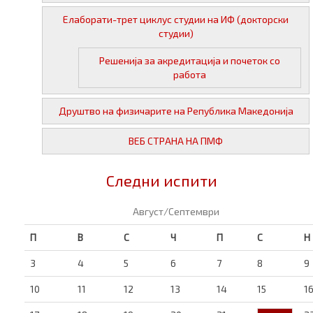
Елаборати-трет циклус студии на ИФ (докторски
студии)
Решенија за акредитација и почеток со
работа
Друштво на физичарите на Република Македонија
ВЕБ СТРАНА НА ПМФ
Следни испити
Август/Септември
П
В
С
Ч
П
С
Н
3
4
5
6
7
8
9
10
11
12
13
14
15
1