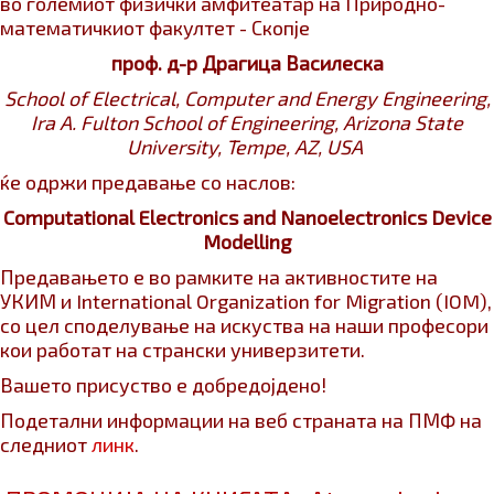
во големиот физички амфитеатар на Природно-
математичкиот факултет - Скопје
проф. д-р Драгица Василеска
School of Electrical, Computer and Energy Engineering,
Ira A. Fulton School of Engineering,
Arizona State
University, Tempe, AZ, USA
ќе одржи предавање со наслов:
Computational Electronics and Nanoelectronics Device
Modelling
Предавањето е во рамките на активностите на
УКИМ и International Organization for Migration (IOM),
со цел споделување на искуства на наши професори
кои работат на странски универзитети.
Вашето присуство е добредојдено!
Подетални информации на веб страната на ПМФ на
следниот
линк
.