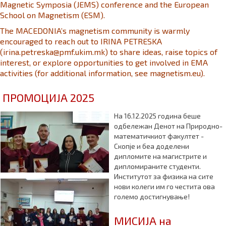
Magnetic Symposia (
JEMS
) conference and the European
School on Magnetism (
ESM
).
The MACEDONIA’s magnetism community is warmly
encouraged to reach out to IRINA PETRESKA
(irina.petreska@pmf.ukim.mk) to share ideas, raise topics of
interest, or explore opportunities to get involved in EMA
activities (for additional information, see
magnetism.eu
).
ПРОМОЦИЈА 2025
На 16.12.2025 година беше
одбележан Денот на Природно-
математичкиот факултет -
Скопје и беа доделени
дипломите на магистрите и
дипломираните студенти.
Институтот за физика на сите
нови колеги им го честита ова
големо достигнување!
МИСИЈА на