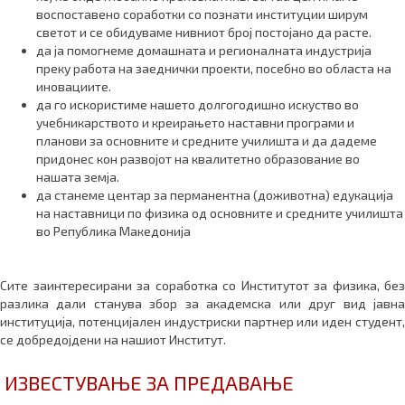
воспоставено соработки со познати институции ширум
светот и се обидуваме нивниот број постојано да расте.
да ја помогнеме домашната и регионалната индустрија
преку работа на заеднички проекти, посебно во областа на
иновациите.
да го искористиме нашето долгогодишно искуство во
учебникарството и креирањето наставни програми и
планови за основните и средните училишта и да дадеме
придонес кон развојот на квалитетно образование во
нашата земја.
да станеме центар за перманентна (доживотна) едукација
на наставници по физика од основните и средните училишта
во Република Македонија
Сите заинтересирани за соработка со Институтот за физика, без
разлика дали станува збор за академска или друг вид јавна
институција, потенцијален индустриски партнер или иден студент,
се добредојдени на нашиот Институт.
ИЗВЕСТУВАЊЕ ЗА ПРЕДАВАЊЕ