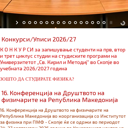
Конкурси/Уписи 2026/27
К О Н К У Р СИ за запишување студенти на прв, втор
и трет циклус студии на студиските програми на
Универзитетот „Св. Кирил и Методиј“ во Скопје во
учебната 2026/2027 година
ЗОШТО ДА СТУДИРАТЕ ФИЗИКА?
16. Конференција на Друштвото на
физичарите на Република Македонија
16. Конференција на Друштвото на физичарите на
Република Македонија во коорганизација со Институтот
за физика при ПМФ - Скопје ќе се одржи во периодот
24-27 септември 2026 година во Конгресниот центар на