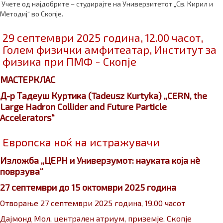
Учете од најдобрите – студирајте на Универзитетот „Св. Кирил и
Методиј“ во Скопје.
29 септември 2025 година, 12.00 часот,
Голем физички амфитеатар, Институт за
физика при ПМФ - Скопје
МАСТЕРКЛАС
Д-р Тадеуш Куртика (Tadeusz Kurtyka) „CERN, the
Large Hadron Collider and Future Particle
Accelerators“
Европска ноќ на истражувачи
Изложба „ЦЕРН и Универзумот: науката која н
ѐ
поврзува“
27 септември до 15 октомври 2025 година
Отворање 27 септември 2025 година, 19.00 часот
Дајмонд Мол, централен атриум, приземје, Скопје