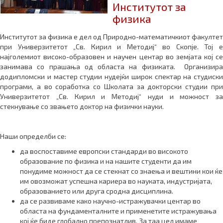
Институтот за
физика
Институтот за физика е дел од Природно-математичкиот факултет
при Универзитетот „Св. Кирил и Методиј“ во Скопје. Тој е
најголемиот високо-образовен и научен центар во земјата кој се
занимава со прашања од областа на физиката. Организира
додипломски и мастер студии нудејќи широк спектар на студиски
програми, а во соработка со Школата за докторски студии при
Универзитетот „Св. Кирил и Методиј“ нуди и можност за
стекнување со звањето доктор на физички науки.
Наши определби се:
да воспоставиме европски стандарди во високото
образование по физика и на нашите студенти да им
понудиме можност да се стекнат со знаења и вештини кои ќе
им овозможат успешна кариера во науката, индустријата,
образованието или друга сродна дисциплина.
да се развиваме како научно-истражувачки центар во
областа на фундаменталните и применетите истражувања
кој ќе биде глобално препознатлив. За таа цел имаме