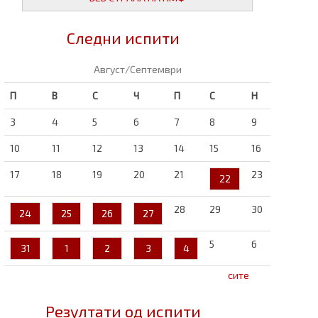
Следни испити
Август/Септември
П
В
С
Ч
П
С
Н
3
4
5
6
7
8
9
10
11
12
13
14
15
16
17
18
19
20
21
23
22
28
29
30
24
25
26
27
5
6
31
1
2
3
4
сите
Резултати од испити