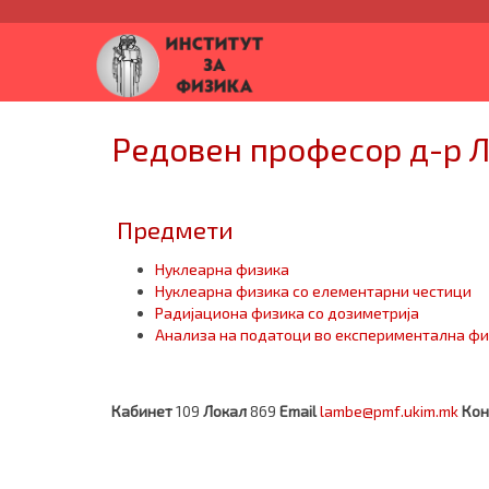
Редовен професор д-р 
Предмети
Нуклеарна физика
Нуклеарна физика со елементарни честици
Радијациона физика со дозиметрија
Анализа на податоци во експериментална ф
Кабинет
109
Локал
869
Email
lambe@pmf.ukim.mk
Кон